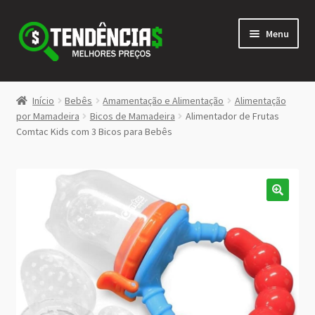
Pular
Pular
Menu
para
para
navegação
o
conteúdo
LOJA
Início
Bebês
Amamentação e Alimentação
Alimentação
Expandi
por Mamadeira
Bicos de Mamadeira
Alimentador de Frutas
<>
Comtac Kids com 3 Bicos para Bebês
menu
descen