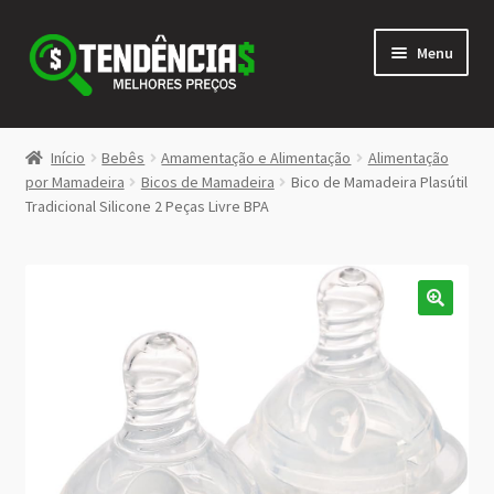
Pular
Pular
Menu
para
para
navegação
o
conteúdo
LOJA
Início
Bebês
Amamentação e Alimentação
Alimentação
Expandi
por Mamadeira
Bicos de Mamadeira
Bico de Mamadeira Plasútil
<>
Tradicional Silicone 2 Peças Livre BPA
menu
descen