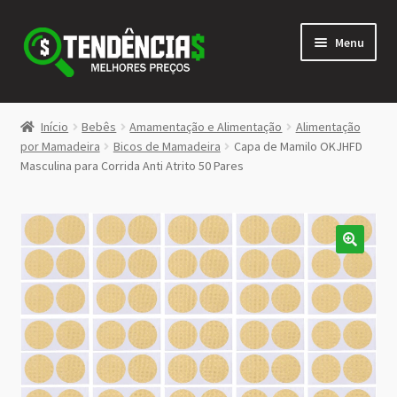
Pular
Pular
Menu
para
para
navegação
o
conteúdo
LOJA
Início
Bebês
Amamentação e Alimentação
Alimentação
Expandi
por Mamadeira
Bicos de Mamadeira
Capa de Mamilo OKJHFD
<>
Masculina para Corrida Anti Atrito 50 Pares
menu
descen