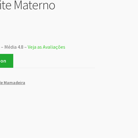
eite Materno
 – Média 4.8 –
Veja as Avaliações
zon
de Mamadeira