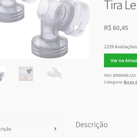
Tira L
R$
60,45
2239 Avaliações
Ver na Ama
SKU:
B000A88JZA
Categoria:
Bicos 
Descrição
rição