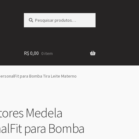
Pesquisar
Pesquisar
por:
R$
0,00
0 item
rsonalFit para Bomba Tira Leite Materno
tores Medela
alFit para Bomba