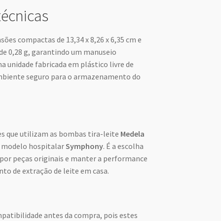
técnicas
ões compactas de 13,34 x 8,26 x 6,35 cm e
e 0,28 g, garantindo um manuseio
 unidade fabricada em plástico livre de
ambiente seguro para o armazenamento do
es que utilizam as bombas tira-leite
Medela
 modelo hospitalar
Symphony
. É a escolha
epor peças originais e manter a performance
to de extração de leite em casa.
mpatibilidade antes da compra, pois estes