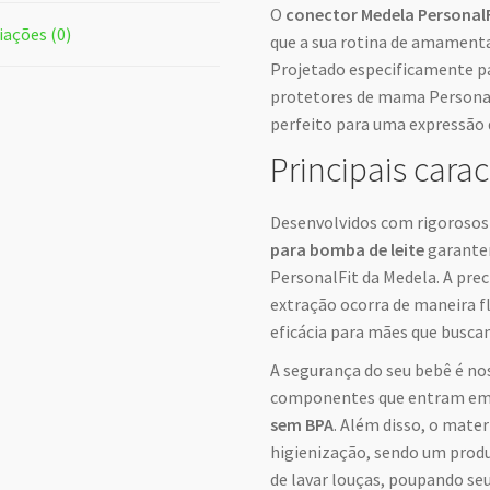
O
conector Medela Personal
iações (0)
que a sua rotina de amamentaç
Projetado especificamente pa
protetores de mama PersonalF
perfeito para uma expressão 
Principais carac
Desenvolvidos com rigorosos 
para bomba de leite
garantem
PersonalFit da Medela. A prec
extração ocorra de maneira f
eficácia para mães que busca
A segurança do seu bebê é nos
componentes que entram em 
sem BPA
. Além disso, o mater
higienização, sendo um produ
de lavar louças, poupando se