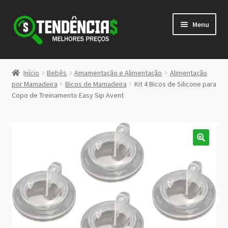
Pular
Pular
Menu
para
para
navegação
o
conteúdo
LOJA
Início
Bebês
Amamentação e Alimentação
Alimentação
Expandi
por Mamadeira
Bicos de Mamadeira
Kit 4 Bicos de Silicone para
<>
Copo de Treinamento Easy Sip Avent
menu
descen