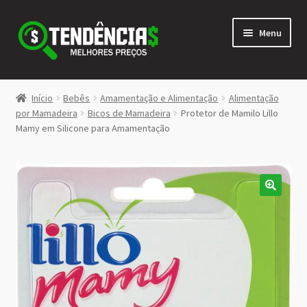
Pular
Pular
Menu
para
para
navegação
o
conteúdo
LOJA
Início
Bebês
Amamentação e Alimentação
Alimentação
Expandi
por Mamadeira
Bicos de Mamadeira
Protetor de Mamilo Lillo
<>
Mamy em Silicone para Amamentação
menu
descen