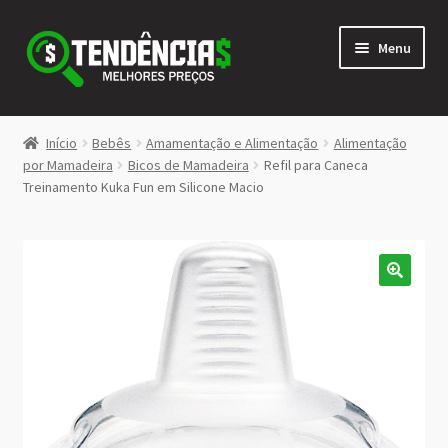
Pular
Pular
Menu
para
para
navegação
o
conteúdo
LOJA
Início
Bebês
Amamentação e Alimentação
Alimentação
Expandi
por Mamadeira
Bicos de Mamadeira
Refil para Caneca
<>
Treinamento Kuka Fun em Silicone Macio
menu
descen