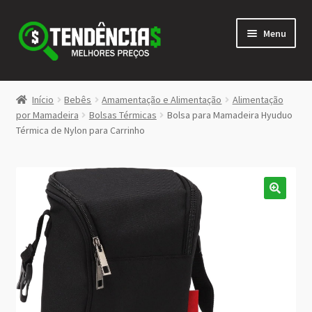
Pular
Pular
Menu
para
para
navegação
o
conteúdo
LOJA
Início
Bebês
Amamentação e Alimentação
Alimentação
Expandi
por Mamadeira
Bolsas Térmicas
Bolsa para Mamadeira Hyuduo
<>
Térmica de Nylon para Carrinho
menu
descen