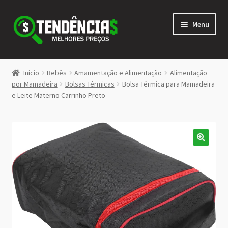
Pular
Pular
Menu
para
para
navegação
o
conteúdo
LOJA
Início
Bebês
Amamentação e Alimentação
Alimentação
Expandi
por Mamadeira
Bolsas Térmicas
Bolsa Térmica para Mamadeira
<>
e Leite Materno Carrinho Preto
menu
descen