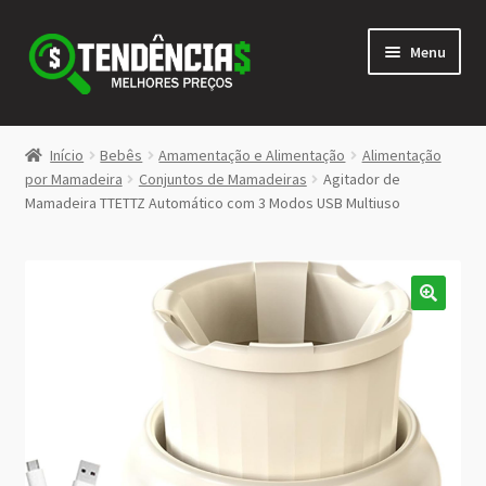
Pular
Pular
Menu
para
para
navegação
o
conteúdo
LOJA
Início
Bebês
Amamentação e Alimentação
Alimentação
Expandi
por Mamadeira
Conjuntos de Mamadeiras
Agitador de
<>
Mamadeira TTETTZ Automático com 3 Modos USB Multiuso
menu
descen