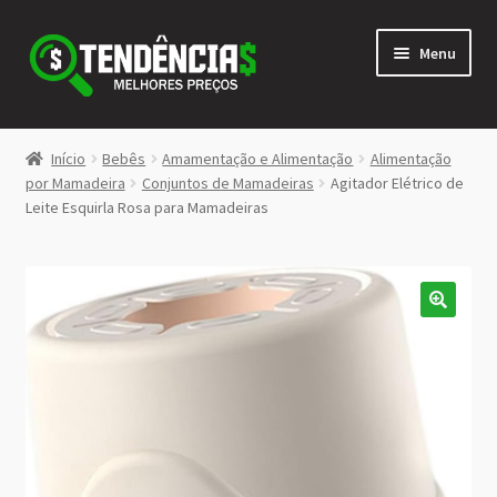
Pular
Pular
Menu
para
para
navegação
o
conteúdo
LOJA
Início
Bebês
Amamentação e Alimentação
Alimentação
Expandi
por Mamadeira
Conjuntos de Mamadeiras
Agitador Elétrico de
<>
Leite Esquirla Rosa para Mamadeiras
menu
descen