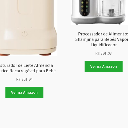
Processador de Alimento
Shamjina para Bebês Vapor
Liquidificador
R$
891,03
sturador de Leite Almencla
Ver na Amazon
trico Recarregável para Bebê
R$
301,94
Ver na Amazon