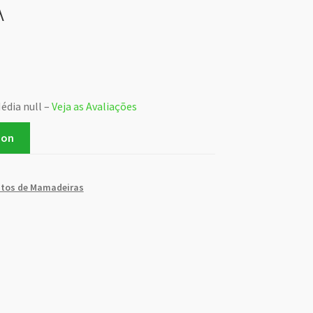
A
édia null –
Veja as Avaliações
zon
tos de Mamadeiras