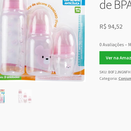
de BP
R$
94,52
0 Avaliações – M
Ver na Ama
SKU:
B0F2JNGNFH
Categoria:
Conjun