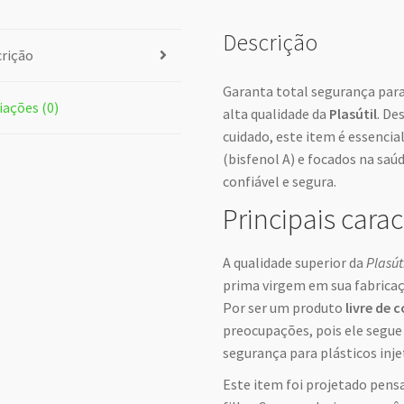
Descrição
rição
Garanta total segurança para
iações (0)
alta qualidade da
Plasútil
. De
cuidado, este item é essenci
(bisfenol A) e focados na sa
confiável e segura.
Principais carac
A qualidade superior da
Plasút
prima virgem em sua fabricaç
Por ser um produto
livre de
preocupações, pois ele segue
segurança para plásticos inje
Este item foi projetado pens