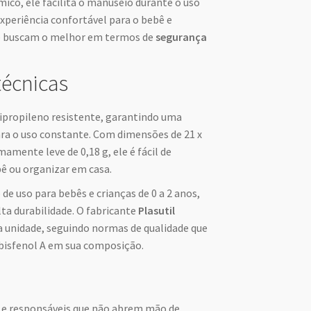
ico, ele facilita o manuseio durante o uso
xperiência confortável para o bebê e
que buscam o melhor em termos de
segurança
técnicas
ipropileno resistente, garantindo uma
ara o uso constante. Com dimensões de 21 x
amente leve de 0,18 g, ele é fácil de
ê ou organizar em casa.
de uso para bebês e crianças de 0 a 2 anos,
lta durabilidade. O fabricante
Plasutil
a unidade, seguindo normas de qualidade que
bisfenol A em sua composição.
is e responsáveis que não abrem mão de