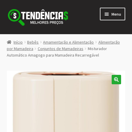
Pular
Pular
Menu
para
para
navegação
o
conteúdo
LOJA
Início
Bebês
Amamentação e Alimentação
Alimentação
Expandi
por Mamadeira
Conjuntos de Mamadeiras
Misturador
<>
Automático Amagogo para Mamadeira Recarregável
menu
descen