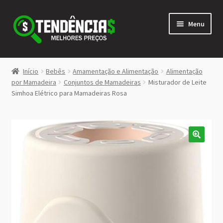
Pular
Pular
Menu
para
para
navegação
o
conteúdo
LOJA
Início
Bebês
Amamentação e Alimentação
Alimentação
Expandi
por Mamadeira
Conjuntos de Mamadeiras
Misturador de Leite
<>
Simhoa Elétrico para Mamadeiras Rosa
menu
descen