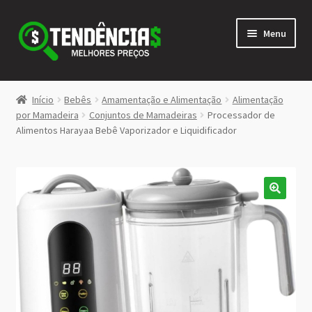
Pular
Pular
Menu
para
para
navegação
o
conteúdo
LOJA
Início
Bebês
Amamentação e Alimentação
Alimentação
Expandi
por Mamadeira
Conjuntos de Mamadeiras
Processador de
<>
Alimentos Harayaa Bebê Vaporizador e Liquidificador
menu
descen