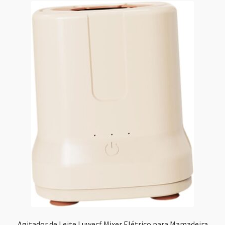
Agitador de Leite Luwecf Mixer Elétrico para Mamadeira