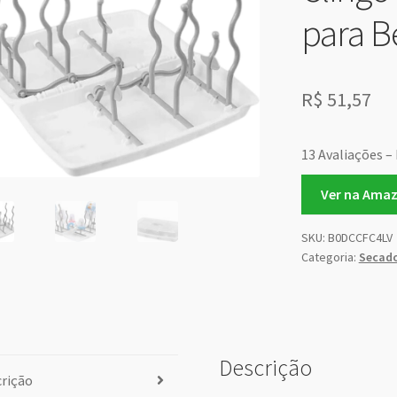
para B
R$
51,57
13 Avaliações – 
Ver na Ama
SKU:
B0DCCFC4LV
Categoria:
Secado
Descrição
rição