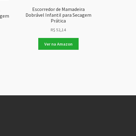
Escorredor de Mamadeira
a
Dobrável Infantil para Secagem
agem
Prática
R$
52,14
Ver na Amazon