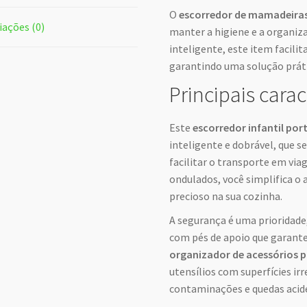
O
escorredor de mamadeira
iações (0)
manter a higiene e a organiz
inteligente, este item facili
garantindo uma solução prátic
Principais carac
Este
escorredor infantil port
inteligente e dobrável, que
facilitar o transporte em via
ondulados, você simplifica
precioso na sua cozinha.
A segurança é uma prioridade
com pés de apoio que garante
organizador de acessórios 
utensílios com superfícies ir
contaminações e quedas acid