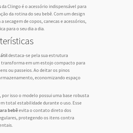
s
da Clingo é o acessório indispensável para
ação da rotina do seu bebê. Com um design
ta a secagem de copos, canecas e acessórios,
a para o seu dia a dia.
terísticas
átil
destaca-se pela sua estrutura
 se transforma em um estojo compacto para
gens ou passeios. Ao deitar os pinos
 o armazenamento, economizando espaço
, por isso o modelo possui uma base robusta
m total estabilidade durante o uso. Esse
para bebê
evita o contato direto dos
regulares, protegendo os itens contra
entais.