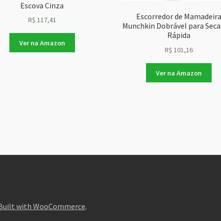
Escova Cinza
Escorredor de Mamadeir
R$
117,41
Munchkin Dobrável para Sec
Rápida
Ver na Amazon
R$
101,16
Ver na Amazon
Built with WooCommerce
.