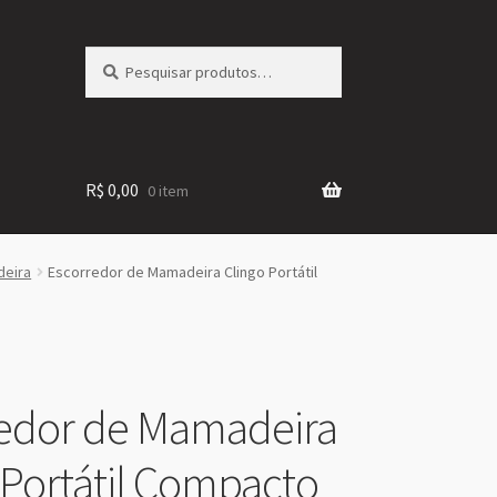
Pesquisar
Pesquisar
por:
R$
0,00
0 item
deira
Escorredor de Mamadeira Clingo Portátil
edor de Mamadeira
 Portátil Compacto