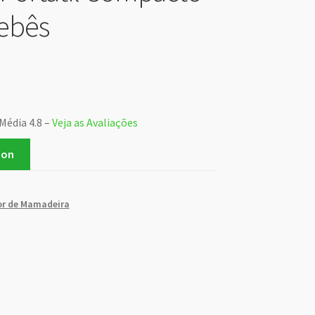
ebês
Média 4.8 –
Veja as Avaliações
zon
r de Mamadeira