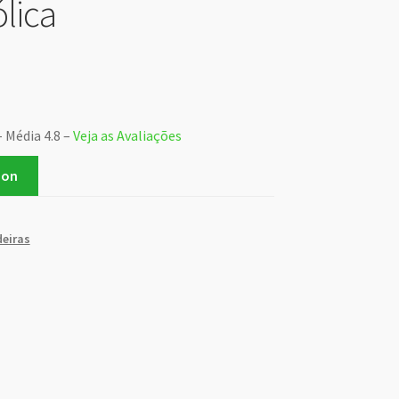
ólica
– Média 4.8 –
Veja as Avaliações
zon
eiras