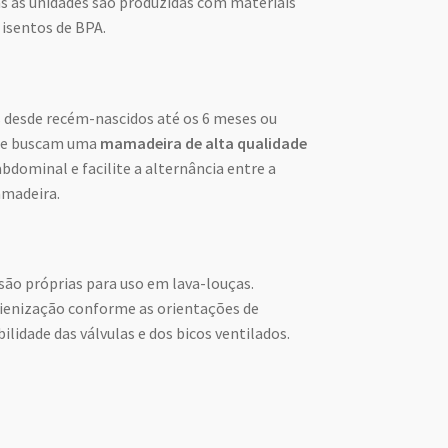
as as unidades são produzidas com materiais
 isentos de BPA.
ês desde recém-nascidos até os 6 meses ou
que buscam uma
mamadeira de alta qualidade
dominal e facilite a alternância entre a
madeira.
são próprias para uso em lava-louças.
igienização conforme as orientações de
ilidade das válvulas e dos bicos ventilados.