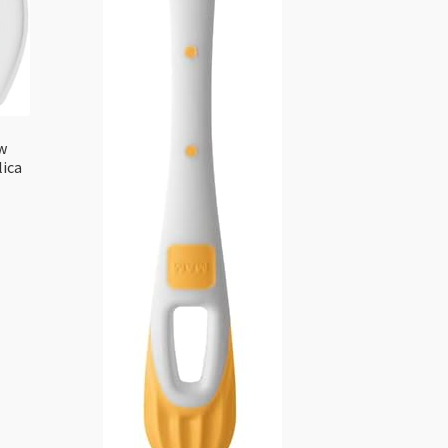
w
lica