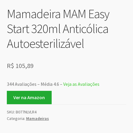
Mamadeira MAM Easy
Start 320ml Anticólica
Autoesterilizável
R$
105,89
344 Avaliações – Média 4.6 –
Veja as Avaliações
Ver na Amazon
SKU:
B077NLVLR4
Categoria:
Mamadeiras