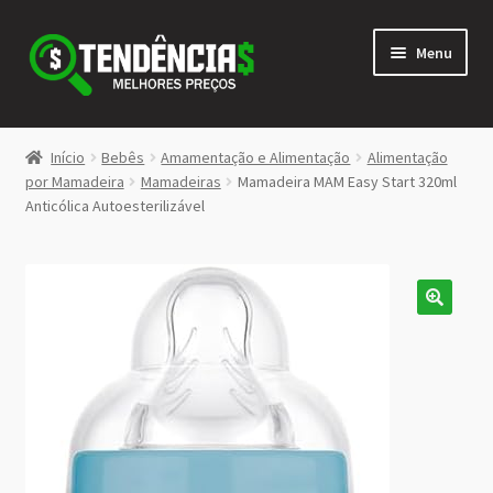
Pular
Pular
Menu
para
para
navegação
o
conteúdo
LOJA
Início
Bebês
Amamentação e Alimentação
Alimentação
Expandi
por Mamadeira
Mamadeiras
Mamadeira MAM Easy Start 320ml
<>
Anticólica Autoesterilizável
menu
descen