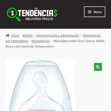
Pular
Pular
Menu
para
para
navegação
o
conteúdo
LOJA
Início
Bebês
Amamentação e Alimentação
Alimentação
Expandi
por Mamadeira
Mamadeiras
Mamadeira NUK First Choice 360ml
<>
Rosa com Controle Temperatura
menu
descen