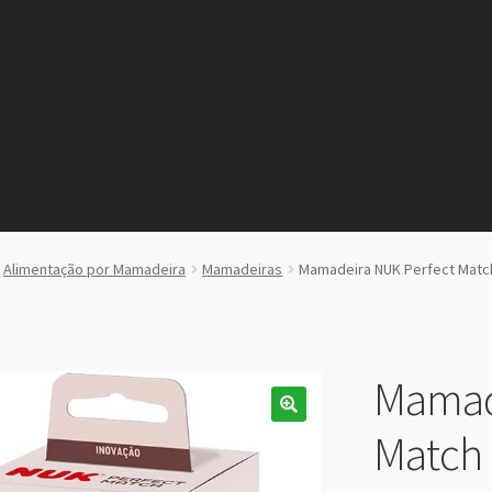
Alimentação por Mamadeira
Mamadeiras
Mamadeira NUK Perfect Matc
Mamad
Match