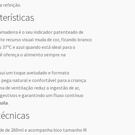
a refeição.
terísticas
amadeira é o seu indicador patenteado de
ste recurso visual muda de cor, ficando branco
s 37ºC e azul quando está ideal para o
ê ofereça o alimento sempre na
ossui um toque aveludado e formato
ega natural e confortável para a criança.
a de ventilação reduz a ingestão de ar,
gestivos e garantindo um fluxo contínuo
uila
.
técnicas
ade de 260ml e acompanha bico tamanho M