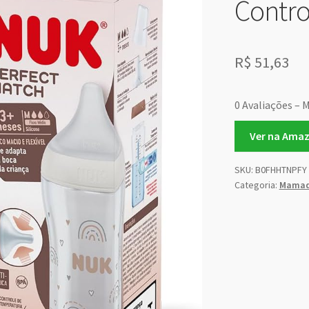
Contro
R$
51,63
0 Avaliações – M
Ver na Ama
SKU:
B0FHHTNPFY
Categoria:
Mamad