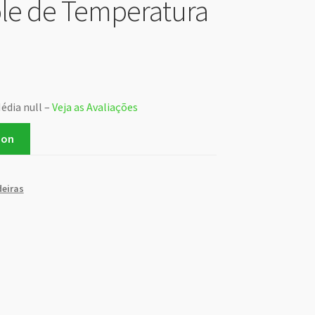
le de Temperatura
édia null –
Veja as Avaliações
zon
eiras