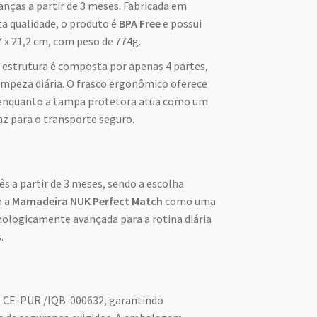
ianças a partir de 3 meses. Fabricada em
lta qualidade, o produto é
BPA Free
e possui
 x 21,2 cm, com peso de 774g.
 estrutura é composta por apenas 4 partes,
impeza diária. O frasco ergonômico oferece
 enquanto a tampa protetora atua como um
az para o transporte seguro.
ês a partir de 3 meses, sendo a escolha
m a
Mamadeira NUK Perfect Match
como uma
cnologicamente avançada para a rotina diária
.
ão CE-PUR /IQB-000632, garantindo