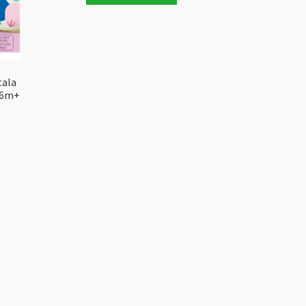
tala
 6m+