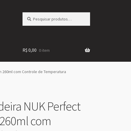
Pesquisar
Pesquisar
por:
R$
0,00
0 item
h 260ml com Controle de Temperatura
eira NUK Perfect
 260ml com