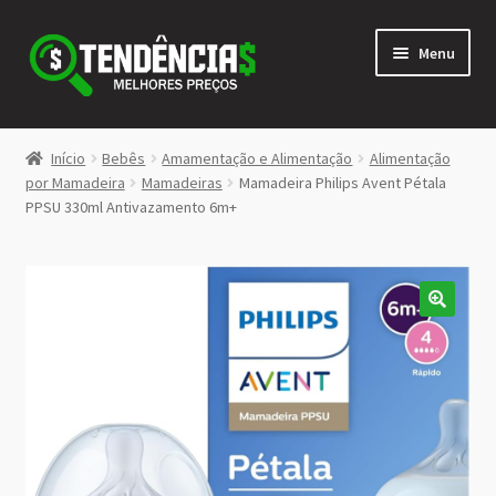
Pular
Pular
Menu
para
para
navegação
o
conteúdo
LOJA
Início
Bebês
Amamentação e Alimentação
Alimentação
Expandi
por Mamadeira
Mamadeiras
Mamadeira Philips Avent Pétala
<>
PPSU 330ml Antivazamento 6m+
menu
descen