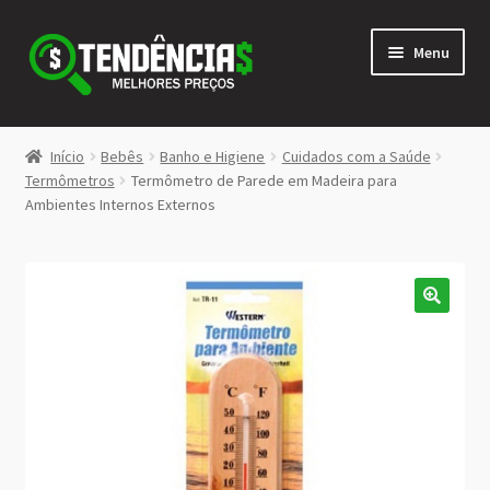
Pular
Pular
Menu
para
para
navegação
o
conteúdo
LOJA
Início
Bebês
Banho e Higiene
Cuidados com a Saúde
Expandi
Termômetros
Termômetro de Parede em Madeira para
<>
Ambientes Internos Externos
menu
descen