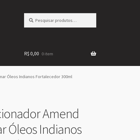
Pesquisar
Pesquisar
por:
R$
0,00
0 item
nar Óleos Indianos Fortalecedor 300ml
cionador Amend
ar Óleos Indianos