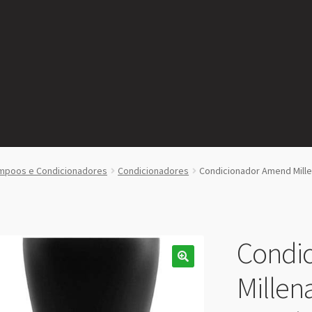
mpoos e Condicionadores
Condicionadores
Condicionador Amend Mille
Condi
Millen