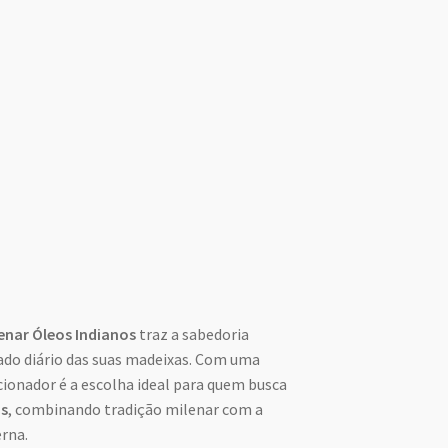
enar Óleos Indianos
traz a sabedoria
dado diário das suas madeixas. Com uma
cionador é a escolha ideal para quem busca
os
, combinando tradição milenar com a
rna.