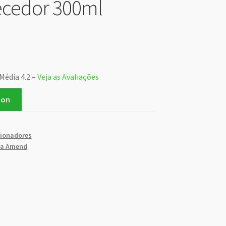
ecedor 300ml
Média 4.2 –
Veja as Avaliações
zon
ionadores
oja Amend