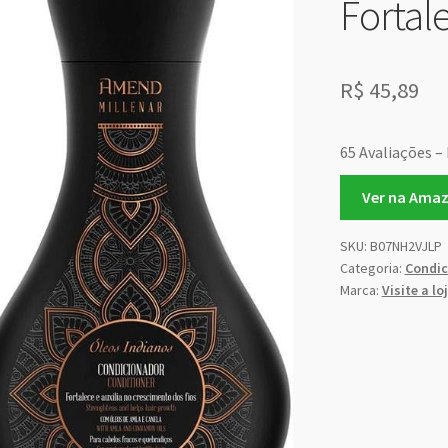
Fortal
R$
45,89
65 Avaliações – 
Ver na Ama
SKU:
B07NH2VJLP
Categoria:
Condic
Marca:
Visite a l