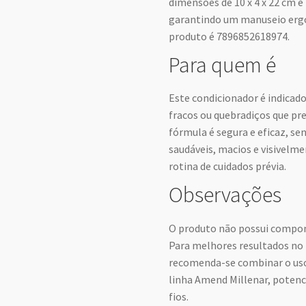
dimensões de 10 x 4 x 22 cm 
garantindo um manuseio ergo
produto é 7896852618974.
Para quem é
Este condicionador é indica
fracos ou quebradiços que pr
fórmula é segura e eficaz, se
saudáveis, macios e visivelm
rotina de cuidados prévia.
Observações
O produto não possui compone
Para melhores resultados no 
recomenda-se combinar o uso
linha Amend Millenar, potenc
fios.