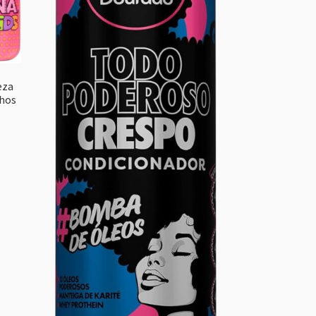
eza
chos