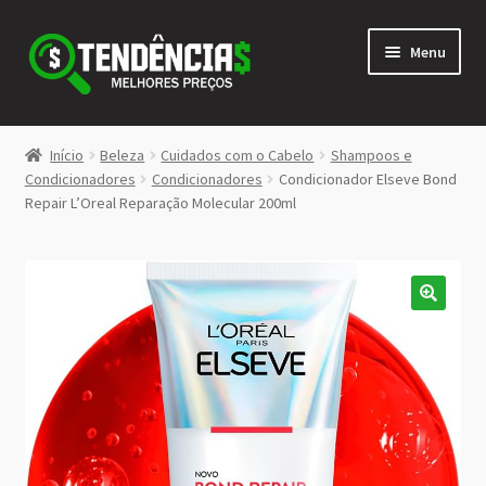
Pular
Pular
Menu
para
para
navegação
o
conteúdo
LOJA
Início
Beleza
Cuidados com o Cabelo
Shampoos e
Expandi
Condicionadores
Condicionadores
Condicionador Elseve Bond
<>
Repair L’Oreal Reparação Molecular 200ml
menu
descen