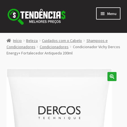
Pular
Pular
Menu
para
para
navegação
o
conteúdo
LOJA
Início
Beleza
Cuidados com o Cabelo
Shampoos e
Expandi
Condicionadores
Condicionadores
Condicionador Vichy Dercos
<>
Energy+ Fortalecedor Antiqueda 200ml
menu
descen