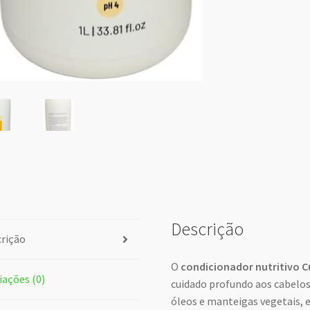
Descrição
rição
O
condicionador nutritivo C
iações (0)
cuidado profundo aos cabelo
óleos e manteigas vegetais, 