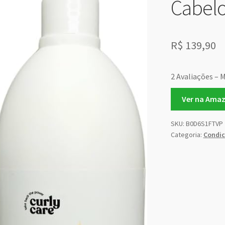
Cabelo
R$
139,90
2 Avaliações – 
Ver na Ama
SKU:
B0D6S1FTVP
Categoria:
Condic