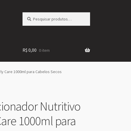
Pesquisar
Pesquisar
por:
R$
0,00
0 item
rly Care 1000ml para Cabelos Secos
ionador Nutritivo
Care 1000ml para