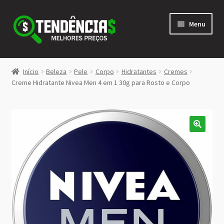
Pular
Pular
Menu
para
para
navegação
o
conteúdo
LOJA
Início
Beleza
Pele
Corpo
Hidratantes
Cremes
Expandi
Creme Hidratante Nivea Men 4 em 1 30g para Rosto e Corpo
<>
menu
descen