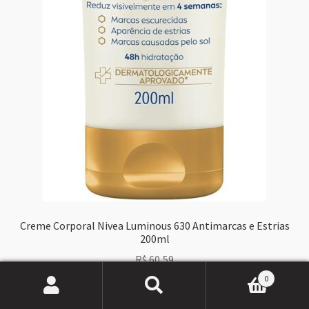
Creme Corporal Nivea Luminous 630 Antimarcas e Estrias
200ml
R$
60,59
0
Pesquisar
Pesquisar
Ver na Amazon