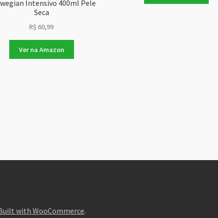
wegian Intensivo 400ml Pele
Seca
R$
60,99
Ver na Amazon
Built with WooCommerce
.