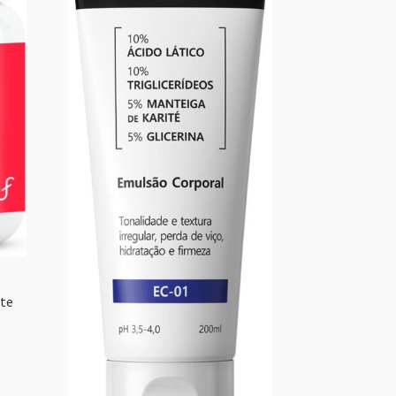
s
nte