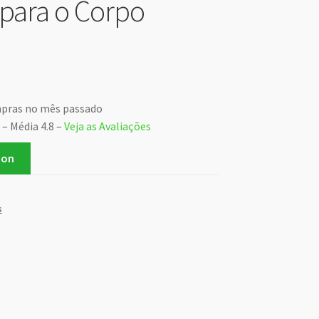
para o Corpo
mpras no mês passado
 – Média 4.8 –
Veja as Avaliações
zon
s