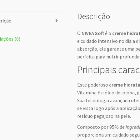
Descrição
rição
O
NIVEA Soft
é o
creme hidra
iações (0)
e cuidado intensivo no dia a 
absorção, ele garante uma pel
perfeita para nutrir profund
Principais carac
Este poderoso
creme hidrat
Vitamina E e óleo de jojoba, 
Sua tecnologia avançada ofer
se vista logo após a aplicaç
resíduo pegajoso na pele.
Composto por 95% de
ingred
proporciona um cuidado segur