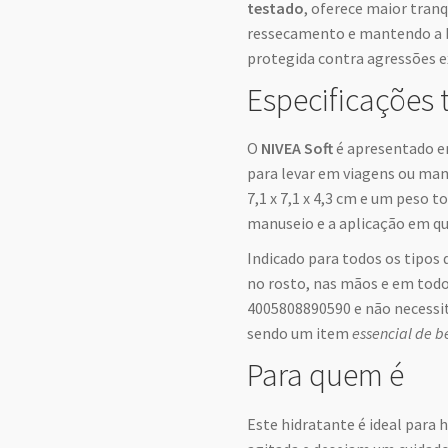
testado
, oferece maior tranq
ressecamento e mantendo a b
protegida contra agressões e
Especificações 
O
NIVEA Soft
é apresentado e
para levar em viagens ou man
7,1 x 7,1 x 4,3 cm e um peso t
manuseio e a aplicação em q
Indicado para todos os tipos d
no rosto, nas mãos e em todo
4005808890590 e não necessi
sendo um item
essencial de b
Para quem é
Este hidratante é ideal par