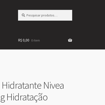
Pesquisar
Pesquisar
por:
R$
0,00
0 item
Hidratante Nivea
7g Hidratação