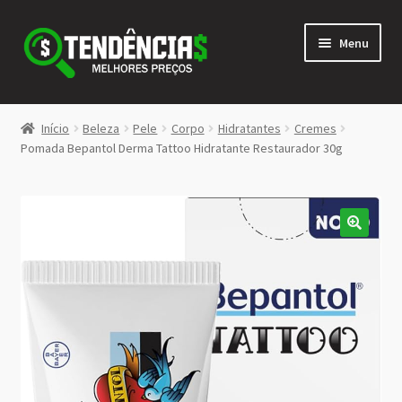
Pular
Pular
Menu
para
para
navegação
o
conteúdo
LOJA
Início
Beleza
Pele
Corpo
Hidratantes
Cremes
Expandi
Pomada Bepantol Derma Tattoo Hidratante Restaurador 30g
<>
menu
descen