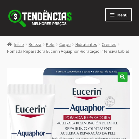
Pular
Pular
Menu
para
para
navegação
o
conteúdo
LOJA
Início
Beleza
Pele
Corpo
Hidratantes
Cremes
Expandi
Pomada Reparadora Eucerin Aquaphor Hidratação Intensiva Labial
<>
menu
descen