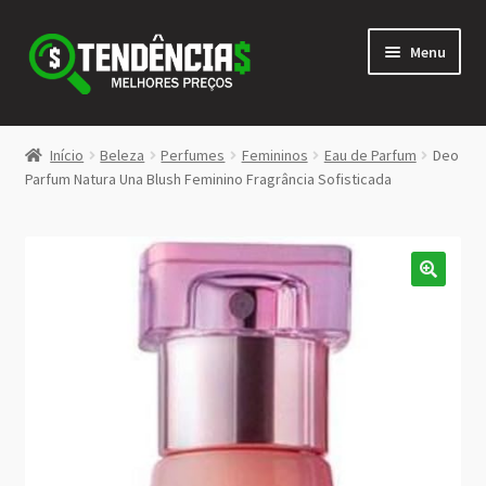
Pular
Pular
Menu
para
para
navegação
o
conteúdo
LOJA
Início
Beleza
Perfumes
Femininos
Eau de Parfum
Deo
Expandi
Parfum Natura Una Blush Feminino Fragrância Sofisticada
<>
menu
descen