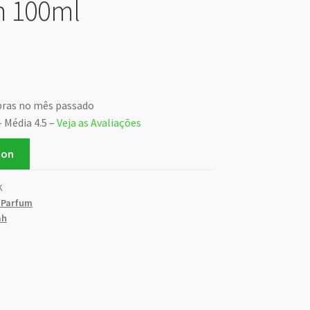
m 100ml
pras no mês passado
– Média 4.5 –
Veja as Avaliações
zon
K
 Parfum
ah