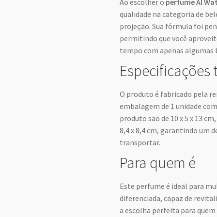
Ao escolher o
perfume Al Wa
qualidade na categoria de bel
projeção. Sua fórmula foi pe
permitindo que você aproveit
tempo com apenas algumas b
Especificações 
O produto é fabricado pela 
embalagem de 1 unidade com 
produto são de 10 x 5 x 13 cm
8,4 x 8,4 cm, garantindo um d
transportar.
Para quem é
Este perfume é ideal para mu
diferenciada, capaz de revital
a escolha perfeita para quem