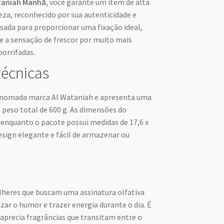
taniah Manhã
, você garante um item de alta
eza, reconhecido por sua autenticidade e
nsada para proporcionar uma fixação ideal,
e a sensação de frescor por muito mais
orrifadas.
técnicas
renomada marca Al Wataniah e apresenta uma
peso total de 600 g. As dimensões do
, enquanto o pacote possui medidas de 17,6 x
esign elegante e fácil de armazenar ou
lheres que buscam uma assinatura olfativa
izar o humor e trazer energia durante o dia. É
 aprecia fragrâncias que transitam entre o