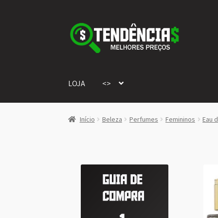
Pular
Pular
para
para
navegação
o
conteúdo
LOJA
<>
Início
Beleza
Perfumes
Femininos
Eau 