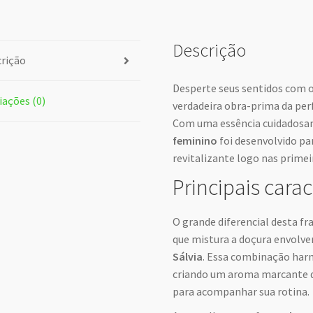
Descrição
rição
Desperte seus sentidos com 
iações (0)
verdadeira obra-prima da per
Com uma essência cuidadosam
feminino
foi desenvolvido pa
revitalizante logo nas primeir
Principais carac
O grande diferencial desta fr
que mistura a doçura envolv
Sálvia
. Essa combinação harm
criando um aroma marcante qu
para acompanhar sua rotina.