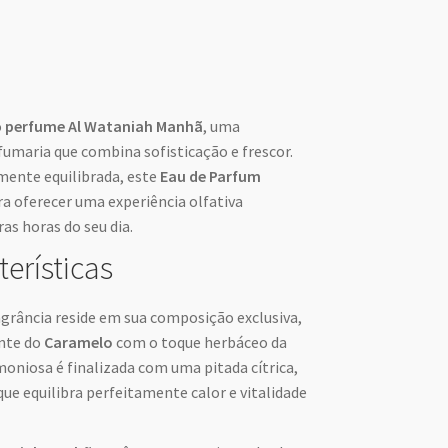
o
perfume Al Wataniah Manhã
, uma
fumaria que combina sofisticação e frescor.
ente equilibrada, este
Eau de Parfum
ra oferecer uma experiência olfativa
as horas do seu dia.
terísticas
agrância reside em sua composição exclusiva,
ente do
Caramelo
com o toque herbáceo da
oniosa é finalizada com uma pitada cítrica,
e equilibra perfeitamente calor e vitalidade