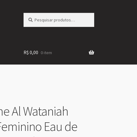
Pesquisar
Pesquisar
por:
R$
0,00
0 item
e Al Wataniah
eminino Eau de