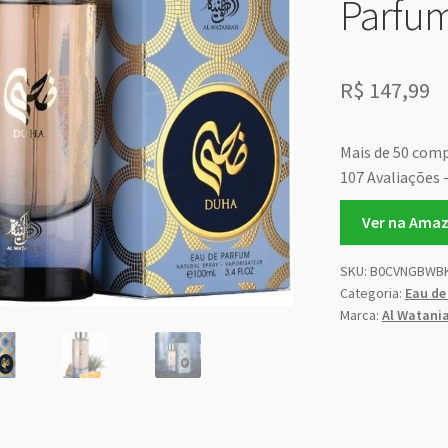
Parfu
R$
147,99
Mais de 50 com
107 Avaliações 
Ver na Ama
SKU:
B0CVNGBWB
Categoria:
Eau de
Marca:
Al Watani