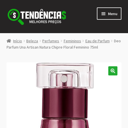
Pular
Pular
Menu
para
para
navegação
o
conteúdo
LOJA
Início
Beleza
Perfumes
Femininos
Eau de Parfum
Deo
Expandi
Parfum Una Artisan Natura Chipre Floral Feminino 75ml
<>
menu
descen