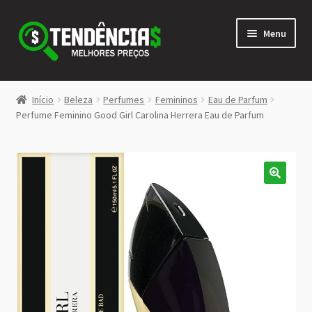
Pular
Pular
Menu
para
para
navegação
o
conteúdo
LOJA
Início
Beleza
Perfumes
Femininos
Eau de Parfum
Expandi
Perfume Feminino Good Girl Carolina Herrera Eau de Parfum
<>
menu
descen