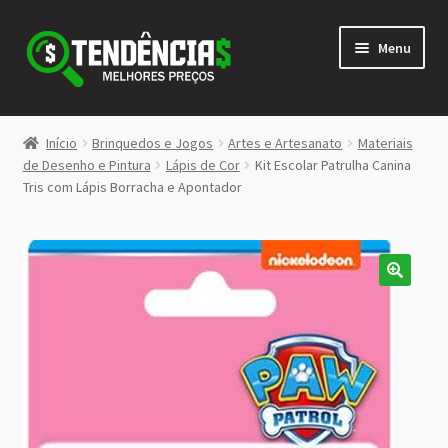
Pular
Pular
Menu
para
para
navegação
o
conteúdo
LOJA
Início
Brinquedos e Jogos
Artes e Artesanato
Materiais
Expandi
de Desenho e Pintura
Lápis de Cor
Kit Escolar Patrulha Canina
<>
Tris com Lápis Borracha e Apontador
menu
descen