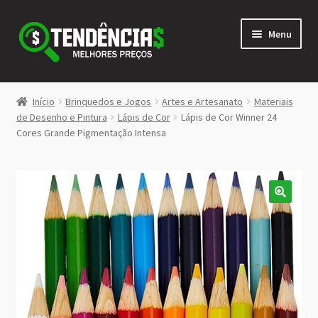
Pular
Pular
Menu
para
para
navegação
o
conteúdo
LOJA
Início
Brinquedos e Jogos
Artes e Artesanato
Materiais
Expandi
de Desenho e Pintura
Lápis de Cor
Lápis de Cor Winner 24
<>
Cores Grande Pigmentação Intensa
menu
descen