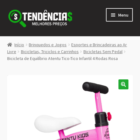
Pular
Pular
Menu
para
para
navegação
o
conteúdo
LOJA
Início
Brinquedos e Jogos
Esportes e Brincadeiras ao Ar
Expandi
Livre
Bicicletas, Triciclos e Carrinhos
Bicicletas Sem Pedal
<>
Bicicleta de Equilíbrio Atentu Tico-Tico Infantil 4 Rodas Rosa
menu
descen