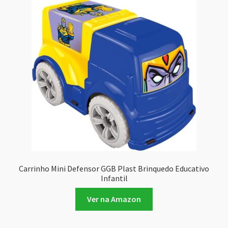
recente
Carrinho Mini Defensor GGB Plast Brinquedo Educativo
Infantil
Ver na Amazon