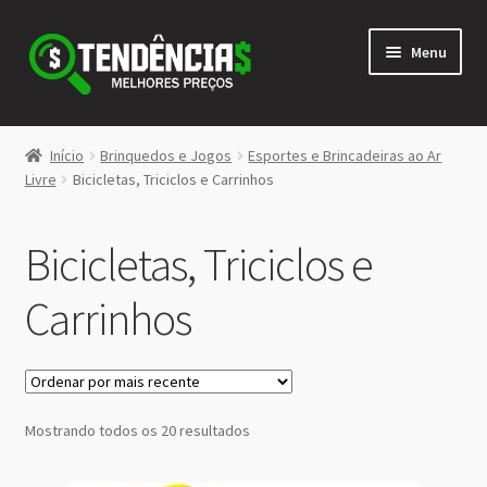
Pular
Pular
Menu
para
para
navegação
o
conteúdo
LOJA
Início
Brinquedos e Jogos
Esportes e Brincadeiras ao Ar
Expandi
Livre
Bicicletas, Triciclos e Carrinhos
<>
menu
descen
Bicicletas, Triciclos e
Carrinhos
Classificado
Mostrando todos os 20 resultados
por
mais