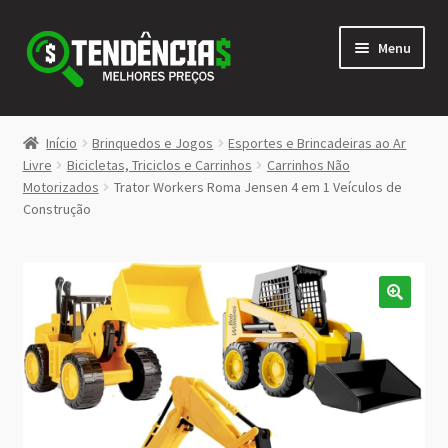
Pular
Pular
Menu
para
para
navegação
o
conteúdo
LOJA
Início
Brinquedos e Jogos
Esportes e Brincadeiras ao Ar
Expandi
Livre
Bicicletas, Triciclos e Carrinhos
Carrinhos Não
<>
Motorizados
Trator Workers Roma Jensen 4 em 1 Veículos de
menu
Construção
descen