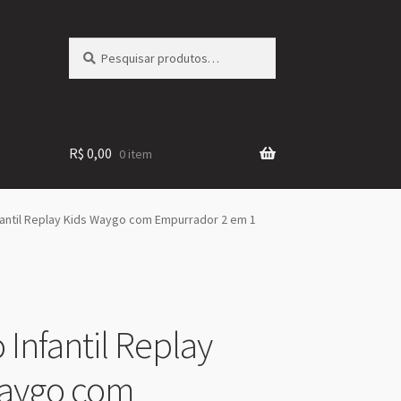
Pesquisar
Pesquisar
por:
R$
0,00
0 item
Infantil Replay Kids Waygo com Empurrador 2 em 1
o Infantil Replay
Waygo com