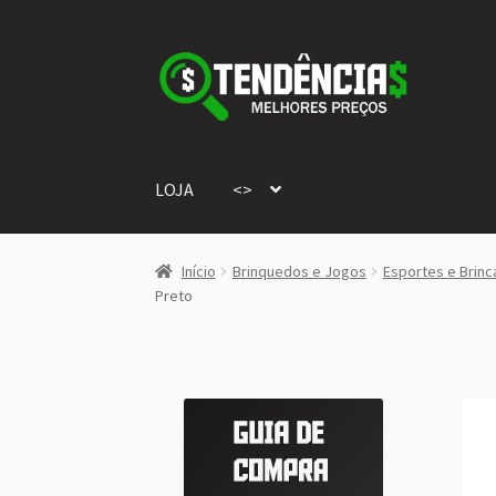
Pular
Pular
para
para
navegação
o
conteúdo
LOJA
<>
Início
Brinquedos e Jogos
Esportes e Brinca
Preto