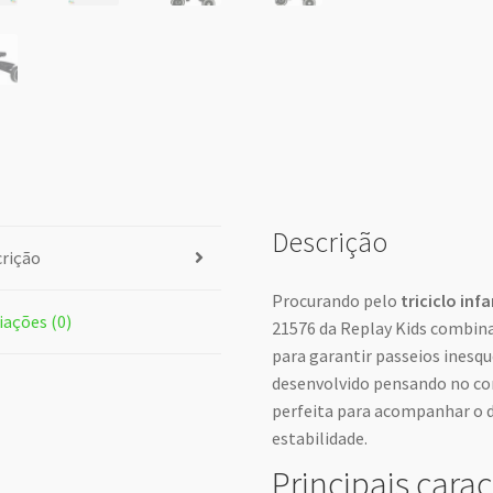
Descrição
rição
Procurando pelo
triciclo infa
iações (0)
21576 da Replay Kids combin
para garantir passeios inesqu
desenvolvido pensando no con
perfeita para acompanhar o d
estabilidade.
Principais carac