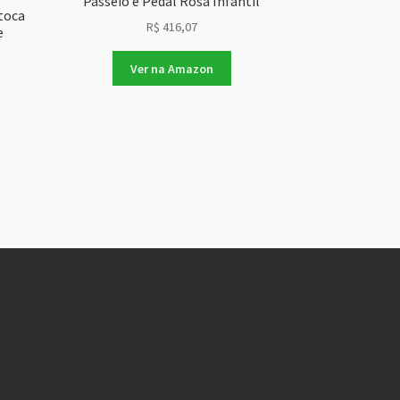
Passeio e Pedal Rosa Infantil
toca
R$
416,07
e
Ver na Amazon