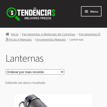
Pular
Pular
Menu
para
para
navegação
o
conteúdo
LOJA
Início
Ferramentas e Materiais de Construo
Ferramentas El
Expandi
茅tricas e Manuais
Ferramentas Manuais
Lanternas
<>
menu
descen
Lanternas
Exibindo um único resultado