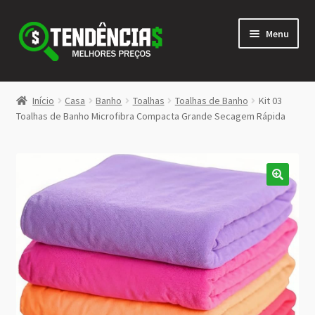
Pular
Pular
Menu
para
para
navegação
o
conteúdo
LOJA
Início
Casa
Banho
Toalhas
Toalhas de Banho
Kit 03
Expandi
Toalhas de Banho Microfibra Compacta Grande Secagem Rápida
<>
menu
descen