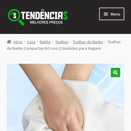
Pular
Pular
Menu
para
para
navegação
o
conteúdo
LOJA
Início
Casa
Banho
Toalhas
Toalhas de Banho
Toalhas
Expandi
de Banho Compactas Kit com 2 Unidades para Viagens
<>
menu
descen