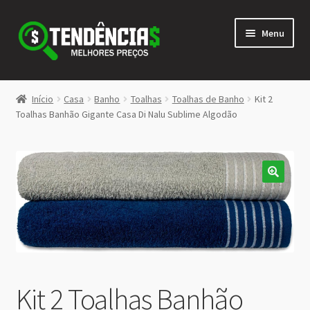
Pular
Pular
Menu
para
para
navegação
o
conteúdo
LOJA
Início
Casa
Banho
Toalhas
Toalhas de Banho
Kit 2
Expandi
Toalhas Banhão Gigante Casa Di Nalu Sublime Algodão
<>
menu
descen
Kit 2 Toalhas Banhão