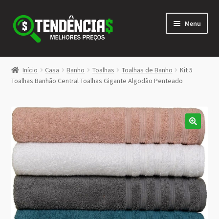
Pular
Pular
Menu
para
para
navegação
o
conteúdo
LOJA
Início
Casa
Banho
Toalhas
Toalhas de Banho
Kit 5
Expandi
Toalhas Banhão Central Toalhas Gigante Algodão Penteado
<>
menu
descen