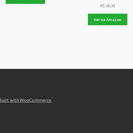
R$
28,38
Ver na Amazon
Built with WooCommerce
.