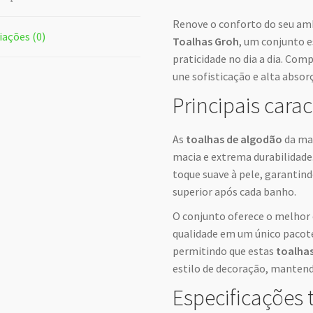
Renove o conforto do seu a
iações (0)
Toalhas Groh
, um conjunto e
praticidade no dia a dia. Com
une sofisticação e alta absor
Principais carac
As
toalhas de algodão
da ma
macia e extrema durabilidad
toque suave à pele, garantin
superior após cada banho.
O conjunto oferece o melhor c
qualidade em um único pacote.
permitindo que estas
toalha
estilo de decoração, mantend
Especificações 