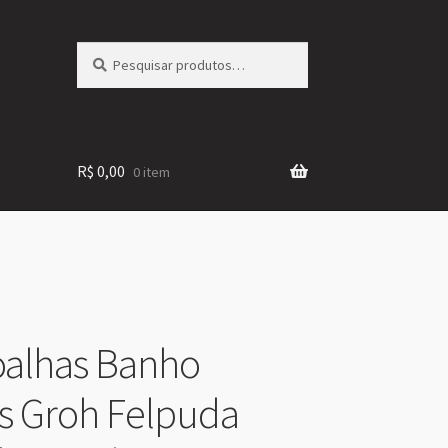
Pesquisar
Pesquisar
por:
R$
0,00
0 item
Toalhas Banho
s Groh Felpuda