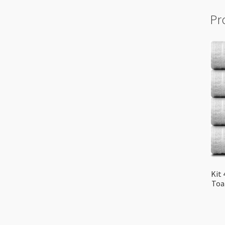
Pr
Kit
Toa