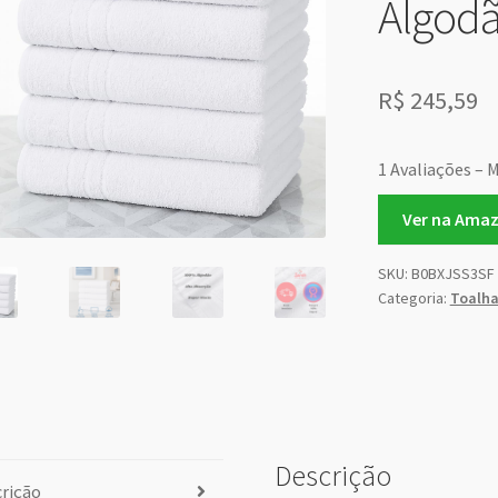
Algodã
R$
245,59
1 Avaliações – 
Ver na Ama
SKU:
B0BXJSS3SF
Categoria:
Toalha
Descrição
rição