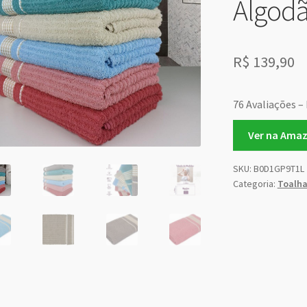
Algod
R$
139,90
76 Avaliações – 
Ver na Ama
SKU:
B0D1GP9T1L
Categoria:
Toalha