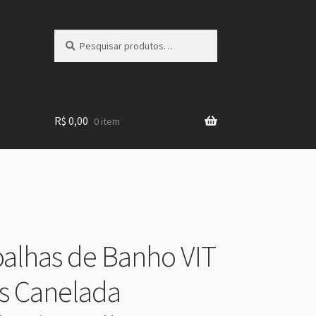
Pesquisar
Pesquisar
por:
R$
0,00
0 item
Toalhas de Banho VIT
s Canelada