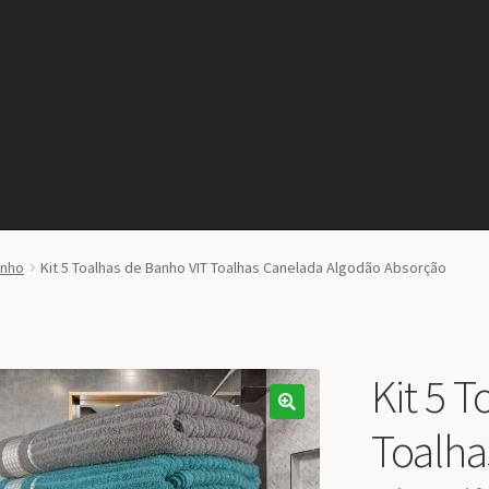
anho
Kit 5 Toalhas de Banho VIT Toalhas Canelada Algodão Absorção
Kit 5 
Toalha