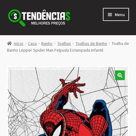
Pular
Pular
Menu
para
para
navegação
o
conteúdo
LOJA
Início
Casa
Banho
Toalhas
Toalhas de Banho
Toalha de
Expandi
Banho Lepper Spider Man Felpuda Estampada Infantil
<>
menu
descen