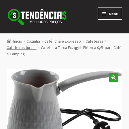
Pular
Pular
Menu
para
para
navegação
o
conteúdo
LOJA
Início
Cozinha
Café, Chá e Expresso
Cafeteiras
Expandi
Cafeteiras turcas
Cafeteira Turca Fxzqgnh Elétrica 0,6L para Café
<>
e Camping
menu
descen